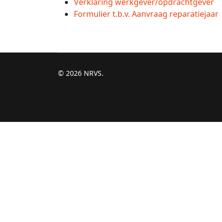
Verklaring werkgever/opdrachtgever
Formulier t.b.v. Aanvraag reparatiejaar
© 2026 NRVS.